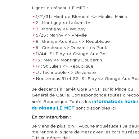
Lignes du réseau LE MET :
1/21/31 : Haut de Blemont <> Moulins Mairie
2 : Montigny <> Université
3 : Montigny <> Woippy
5/25 : Magny <> Preville
8 : Grange Aux Bois <> République
9 : Corchade <> Devant Les Ponts
11/44 : St Eloy <> Grange Aux Bois
13 : Mey <> Montigny Coubertin
17 : St Julien <> République
U : Technopole <> Université
Noctambus 51 et 52 : St Eloy <> Grange Aux Boi
Je descends à l’arrêt Gare SNCF, sur la Place du
Général de Gaulle. Correspondance toutes directi
informations horai
arrêt République. Toutes les
du réseau LE MET
sont disponibles ici.
En car interurbain :
Je viens de plus loin ? Aucune inquiétude ! Je peu
me rendre à la gare de Metz avec les cars du rése
TIM au départ de :