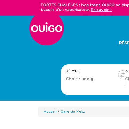
Aller
FORTES CHALEURS : Nos trains OUIGO ne dispos
au
besoin, d'un vaporisateur.
En savoir +
contenu
principal
Main
RÉSE
navigation
DÉPART
A
Accueil
Gare de Metz