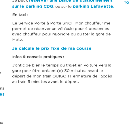
u
u
réserver une place de stationnement
Je peux
To
l
l
sur le parking CDG
parking Lafayette.
, ou sur le
t
t
e
e
En taxi :
r
r
l
l
Le Service Porte à Porte SNCF Mon chauffeur me
e
e
permet de réserver un véhicule pour 4 personnes
c
c
avec chauffeur pour rejoindre ou quitter la gare de
a
a
Metz.
l
l
e
e
Je calcule le prix fixe de ma course
n
n
d
d
Infos & conseils pratiques :
r
r
i
i
J’anticipe bien le temps du trajet en voiture vers la
e
e
gare pour être présent(e) 30 minutes avant le
s
r
r
départ de mon train OUIGO ! Fermeture de l’accès
d
d
au train 5 minutes avant le départ.
e
e
s
s
ons
p
p
res
r
r
i
i
x
x
e
e
t
t
x
s
s
au
é
é