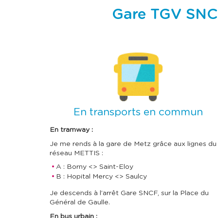
Gare TGV SNCF 
I
m
a
g
e
En transports en commun
En tramway :
Je me rends à la gare de Metz grâce aux lignes du
réseau METTIS :
A : Borny <> Saint-Eloy
B : Hopital Mercy <> Saulcy
Je descends à l’arrêt Gare SNCF, sur la Place du
Général de Gaulle.
En bus urbain :