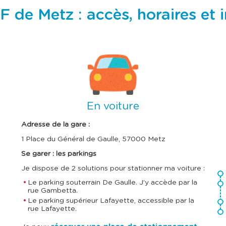
e
e
c
c
de Metz : accès, horaires et i
l
l
a
a
t
t
o
o
u
u
c
c
I
I
h
h
m
m
e
e
a
a
t
t
g
g
a
a
b
b
e
e
En voiture
u
u
l
l
a
a
Adresse de la gare :
t
t
i
i
1 Place du Général de Gaulle, 57000 Metz
o
o
n
n
Se garer : les parkings
p
p
Je dispose de 2 solutions pour stationner ma voiture :
o
o
u
u
Le parking souterrain De Gaulle. J’y accède par la
r
r
rue Gambetta.
c
c
Le parking supérieur Lafayette, accessible par la
o
o
rue Lafayette.
n
n
s
s