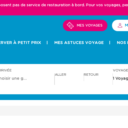
ent pas de service de restauration à bord. Pour vos voyages, pense
M
MES VOYAGES
RVER À PETIT PRIX
MES ASTUCES VOYAGE
NOS 
RRIVÉE
VOYAG
ALLER
RETOUR
A
A
v
v
a
a
n
n
c
c
e
e
r
r
a
a
v
v