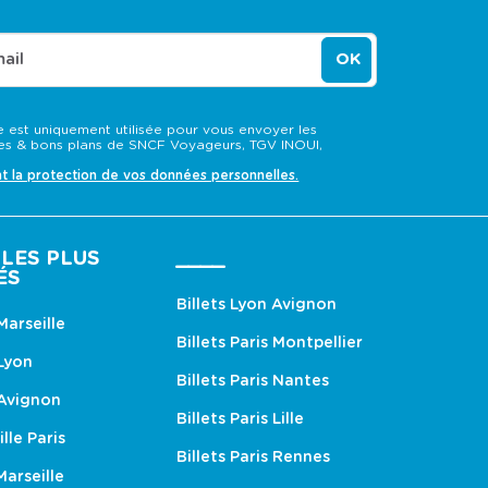
ail
OK
 est uniquement utilisée pour vous envoyer les
s & bons plans de SNCF Voyageurs, TGV INOUI,
nt la protection de vos données personnelles.
LES PLUS
____
ÉS
Billets Lyon Avignon
 Marseille
Billets Paris Montpellier
 Lyon
Billets Paris Nantes
 Avignon
Billets Paris Lille
ille Paris
Billets Paris Rennes
Marseille