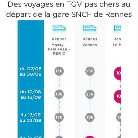
Des voyages en TGV pas chers au
départ de la gare SNCF de Rennes
Rennes
Rennes
Rennes
Massy -
Vannes
Le Mans
Palaiseau -
RER C
du 07/08
13€
25€
10€
au 09/08
du 10/08
19€
25€
10€
au 16/08
du 17/08
13€
19€
13€
au 23/08