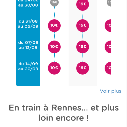
du 24/08
16€
13€
16€
au 30/08
du 31/08
10€
16€
10€
au 06/09
du 07/09
10€
16€
10€
au 13/09
du 14/09
10€
16€
10€
au 20/09
Voir plus
En train à Rennes… et plus
loin encore !