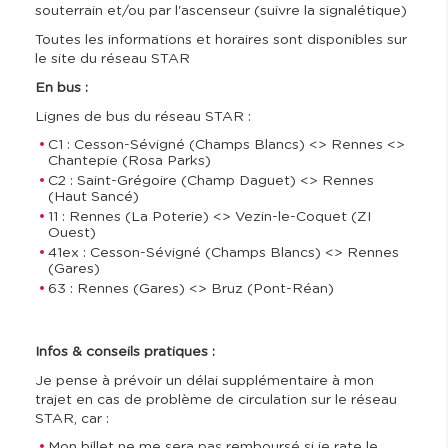
souterrain et/ou par l'ascenseur (suivre la signalétique)
Toutes les informations et horaires sont disponibles sur
le site du réseau STAR
En bus :
Lignes de bus du réseau STAR :
C1 : Cesson-Sévigné (Champs Blancs) <> Rennes <>
Chantepie (Rosa Parks)
C2 : Saint-Grégoire (Champ Daguet) <> Rennes
(Haut Sancé)
11 : Rennes (La Poterie) <> Vezin-le-Coquet (ZI
Ouest)
41ex : Cesson-Sévigné (Champs Blancs) <> Rennes
(Gares)
63 : Rennes (Gares) <> Bruz (Pont-Réan)
Infos & conseils pratiques :
Je pense à prévoir un délai supplémentaire à mon
trajet en cas de problème de circulation sur le réseau
STAR, car :
Mon billet ne me sera pas remboursé si je rate le