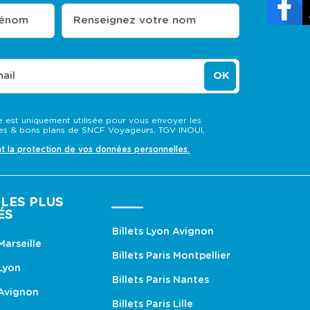
u
u
l
l
rénom
Renseignez votre nom
t
t
e
e
r
r
l
l
e
e
ail
OK
c
c
a
a
l
l
e
e
 est uniquement utilisée pour vous envoyer les
n
n
s & bons plans de SNCF Voyageurs, TGV INOUI,
d
d
r
r
nt la protection de vos données personnelles.
i
i
e
e
r
r
d
d
e
e
LES PLUS
____
s
s
ÉS
p
p
Billets Lyon Avignon
r
r
i
i
 Marseille
x
x
Billets Paris Montpellier
e
e
 Lyon
t
t
Billets Paris Nantes
s
s
 Avignon
é
é
Billets Paris Lille