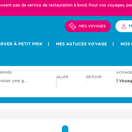
ent pas de service de restauration à bord. Pour vos voyages, pense
M
MES VOYAGES
RVER À PETIT PRIX
MES ASTUCES VOYAGE
NOS 
RRIVÉE
VOYAG
ALLER
RETOUR
A
A
v
v
a
a
n
n
c
c
e
e
r
r
a
a
v
v