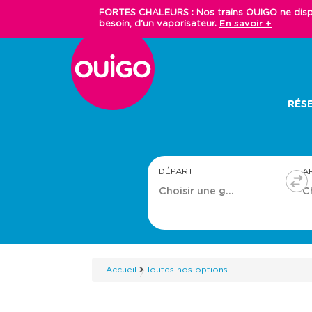
Aller
FORTES CHALEURS : Nos trains OUIGO ne dispos
au
besoin, d'un vaporisateur.
En savoir +
contenu
principal
Main
RÉSE
navigation
DÉPART
A
Accueil
Toutes nos options