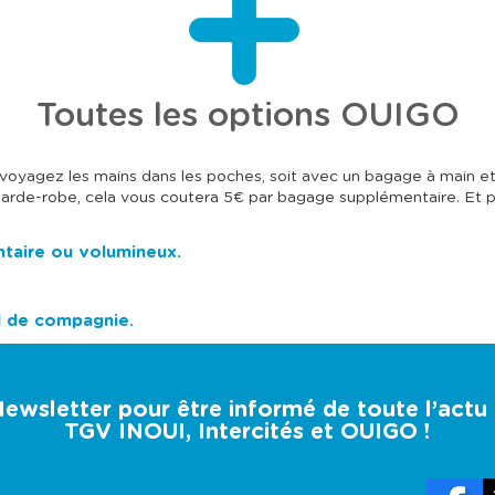
e
e
c
c
l
l
a
a
t
t
o
o
u
u
Toutes les options OUIGO
c
c
h
h
e
e
t
t
s voyagez les mains dans les poches, soit avec un bagage à main 
a
a
arde-robe, cela vous coutera 5€ par bagage supplémentaire. Et pour
b
b
u
u
l
l
taire ou volumineux.
a
a
t
t
i
i
o
o
l de compagnie.
n
n
p
p
o
o
u
u
r
r
 Newsletter pour être informé de toute l’act
c
c
TGV INOUI, Intercités et OUIGO !
o
o
n
n
s
s