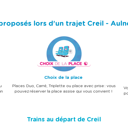
proposés lors d’un trajet Creil - Au
I
I
m
m
a
a
g
g
e
e
Choix de la place
u
Places Duo, Carré, Triplette ou place avec prise : vous
Vo
un
pouvez réserver la place assise qui vous convient !
po
Trains au départ de Creil