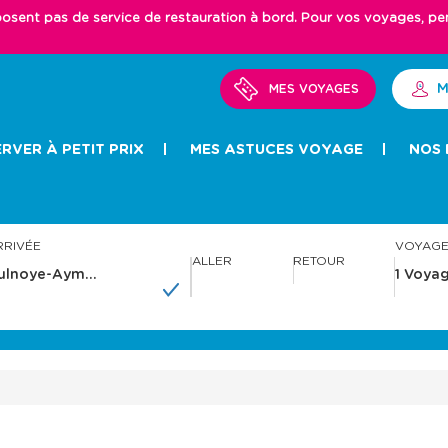
ent pas de service de restauration à bord. Pour vos voyages, pense
M
MES VOYAGES
RVER À PETIT PRIX
MES ASTUCES VOYAGE
NOS 
RRIVÉE
VOYAG
ALLER
RETOUR
A
A
v
v
a
a
n
n
c
c
e
e
r
r
a
a
v
v