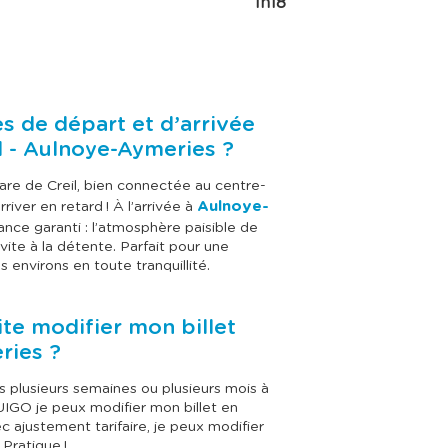
1h18
es de départ et d’arrivée
l - Aulnoye-Aymeries ?
are de Creil, bien connectée au centre-
Aulnoye-
river en retard ! À l’arrivée à
nce garanti : l’atmosphère paisible de
vite à la détente. Parfait pour une
s environs en toute tranquillité.
ite modifier mon billet
eries ?
rs plusieurs semaines ou plusieurs mois à
UIGO je peux modifier mon billet en
ec ajustement tarifaire, je peux modifier
. Pratique !