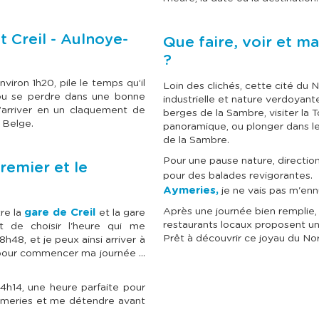
l
l
e
e
c
c
t
t
t Creil - Aulnoye-
Que faire, voir et 
i
i
o
o
?
n
n
n
n
viron 1h20, pile le temps qu’il
Loin des clichés, cette cité du
e
e
 ou se perdre dans une bonne
industrielle et nature verdoyan
r
r
d’arriver en un claquement de
berges de la Sambre, visiter la 
u
u
e Belge.
n
n
panoramique, ou plonger dans le
e
e
de la Sambre.
d
d
a
a
Pour une pause nature, direction 
remier et le
t
t
pour des balades revigorantes.
e
e
Aymeries,
je ne vais pas m'enn
.
.
Après une journée bien remplie,
gare de Creil
tre la
et la gare
restaurants locaux proposent une
 de choisir l'heure qui me
Prêt à découvrir ce joyau du No
8h48, et je peux ainsi arriver à
pour commencer ma journée ...
14h14, une heure parfaite pour
Aymeries et me détendre avant