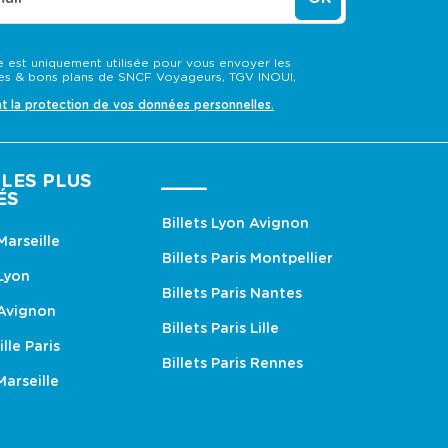
 est uniquement utilisée pour vous envoyer les
s & bons plans de SNCF Voyageurs, TGV INOUI,
nt la protection de vos données personnelles.
LES PLUS
____
ÉS
Billets Lyon Avignon
 Marseille
Billets Paris Montpellier
 Lyon
Billets Paris Nantes
 Avignon
Billets Paris Lille
ille Paris
Billets Paris Rennes
Marseille