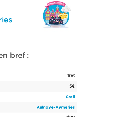
ries
en bref :
10€
5€
Creil
Aulnoye-Aymeries