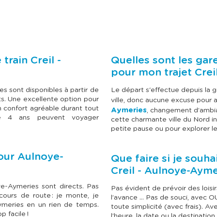
u
u
l
l
t
t
e
e
r
r
l
l
e
e
c
c
train Creil -
Quelles sont les gar
a
a
l
l
pour mon trajet Crei
e
e
n
n
es sont disponibles à partir de
Le départ s'effectue depuis la g
d
d
ts. Une excellente option pour
ville, donc aucune excuse pour ar
r
r
i
i
un confort agréable durant tout
Aymeries
, changement d’ambia
e
e
de 4 ans peuvent voyager
cette charmante ville du Nord in
r
r
petite pause ou pour explorer le
d
d
e
e
s
s
p
p
pour Aulnoye-
Que faire si je souha
r
r
Creil - Aulnoye-Aym
i
i
x
x
e
e
ye-Aymeries sont directs. Pas
Pas évident de prévoir des loisi
t
t
ours de route : je monte, je
l’avance … Pas de souci, avec O
s
s
Aymeries en un rien de temps.
toute simplicité (avec frais). Av
é
é
 facile !
l’heure, la date ou la destination