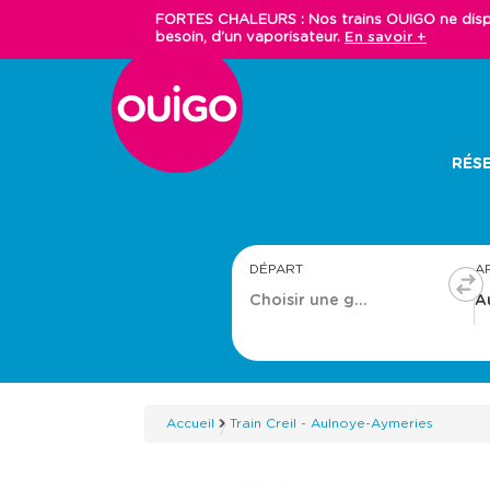
Aller
FORTES CHALEURS : Nos trains OUIGO ne dispos
au
besoin, d'un vaporisateur.
En savoir +
contenu
principal
Main
RÉSE
navigation
DÉPART
A
Accueil
Train Creil - Aulnoye-Aymeries