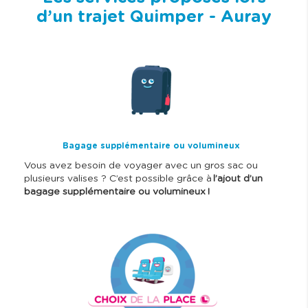
d’un trajet Quimper - Auray
I
m
a
g
e
Bagage supplémentaire ou volumineux
Vous avez besoin de voyager avec un gros sac ou
plusieurs valises ? C’est possible grâce à
l’ajout d’un
bagage supplémentaire ou volumineux !
I
m
a
g
e