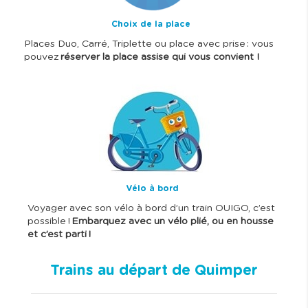
Choix de la place
Places Duo, Carré, Triplette ou place avec prise : vous
pouvez
réserver la place assise qui vous convient !
I
m
a
g
e
Vélo à bord
Voyager avec son vélo à bord d’un train OUIGO, c’est
possible !
Embarquez avec un vélo plié, ou en housse
et c’est parti !
Trains au départ de Quimper