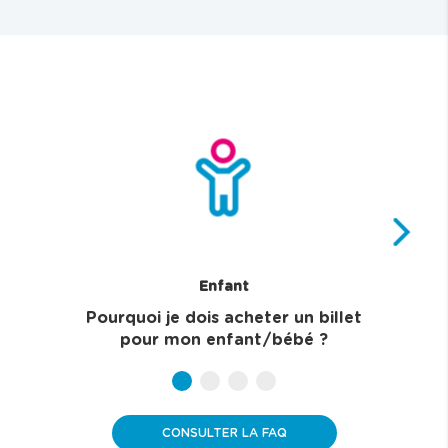
Enfant
Pourquoi je dois acheter un billet
Q
pour mon enfant/bébé ?
b
b
b
b
u
u
u
u
t
t
t
t
CONSULTER LA FAQ
t
t
t
t