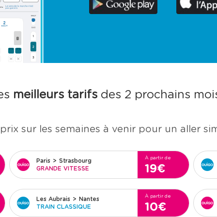
es
meilleurs tarifs
des 2 prochains mois
prix sur les semaines à venir pour un aller si
À partir de
Paris
>
Strasbourg
19€
GRANDE VITESSE
À partir de
Les Aubrais
>
Nantes
10€
TRAIN CLASSIQUE