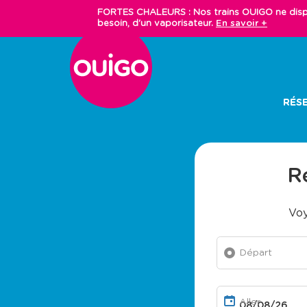
Aller
FORTES CHALEURS : Nos trains OUIGO ne dispos
au
besoin, d'un vaporisateur.
En savoir +
contenu
principal
Main
RÉSE
navigation
R
Voy
Départ
Aller