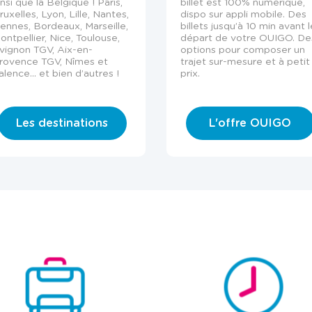
insi que la Belgique ! Paris,
billet est 100% numérique,
ruxelles, Lyon, Lille, Nantes,
dispo sur appli mobile. Des
ennes, Bordeaux, Marseille,
billets jusqu’à 10 min avant l
ontpellier, Nice, Toulouse,
départ de votre OUIGO. De
vignon TGV, Aix-en-
options pour composer un
rovence TGV, Nîmes et
trajet sur-mesure et à petit
alence... et bien d’autres !
prix.
Les destinations
L'offre OUIGO