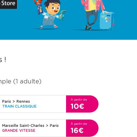
 !
mple (1 adulte)
À partir de
Paris
>
Rennes
10€
TRAIN CLASSIQUE
À partir de
Marseille Saint-Charles
>
Paris
16€
GRANDE VITESSE