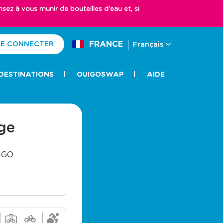
z à vous munir de bouteilles d'eau et, si
FRANCE
E CONNECTER
Français
DESTINATIONS
OUIGOSWAP
AIDE
ge
UIGO