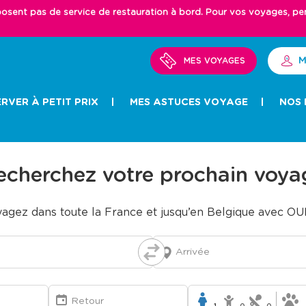
ent pas de service de restauration à bord. Pour vos voyages, pense
M
MES VOYAGES
RVER À PETIT PRIX
MES ASTUCES VOYAGE
NOS 
echerchez votre prochain voya
agez dans toute la France et jusqu’en Belgique avec O
Arrivée
Retour
1
0
0