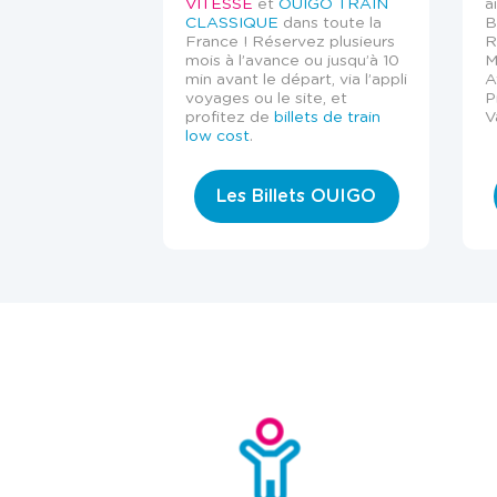
VITESSE
et
OUIGO TRAIN
a
CLASSIQUE
dans toute la
B
France ! Réservez plusieurs
R
mois à l’avance ou jusqu’à 10
M
min avant le départ, via l’appli
A
voyages ou le site, et
P
profitez de
billets de train
V
low cost
.
Les Billets OUIGO