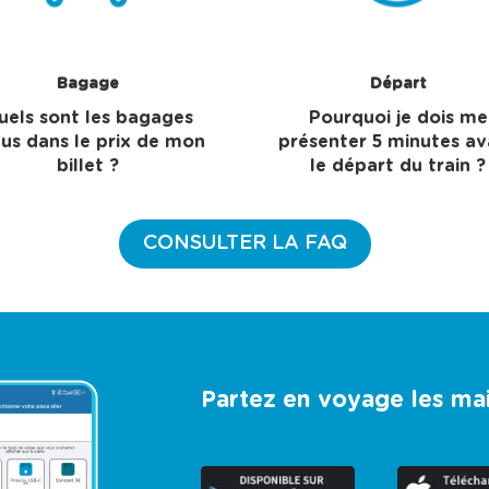
Bagage
Départ
uels sont les bagages
Pourquoi je dois me
lus dans le prix de mon
présenter 5 minutes av
billet ?
le départ du train ?
CONSULTER LA FAQ
Partez en voyage les ma