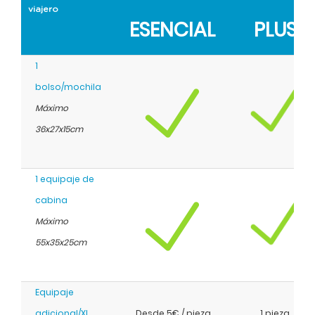
viajero
ESENCIAL
PLUS
1
bolso/mochila
Máximo
36x27x15cm
1 equipaje de
cabina
Máximo
55x35x25cm
Equipaje
adicional/XL
Desde 5€ / pieza
1 pieza