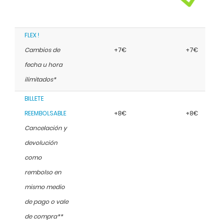
FLEX !
Cambios de
+7€
+7€
fecha u hora
ilimitados*
BILLETE
REEMBOLSABLE
+8€
+8€
Cancelación y
devolución
como
rembolso en
mismo medio
de pago o vale
de compra**