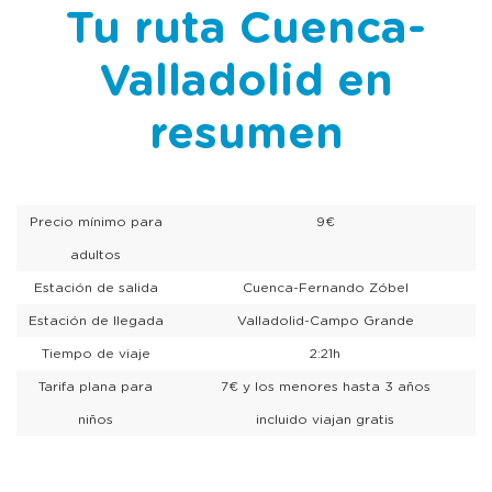
Tu ruta Cuenca-
Valladolid en
resumen
Precio mínimo para
9€
adultos
Estación de salida
Cuenca-Fernando Zóbel
Estación de llegada
Valladolid-Campo Grande
Tiempo de viaje
2:21h
Tarifa plana para
7€ y los menores hasta 3 años
niños
incluido viajan gratis