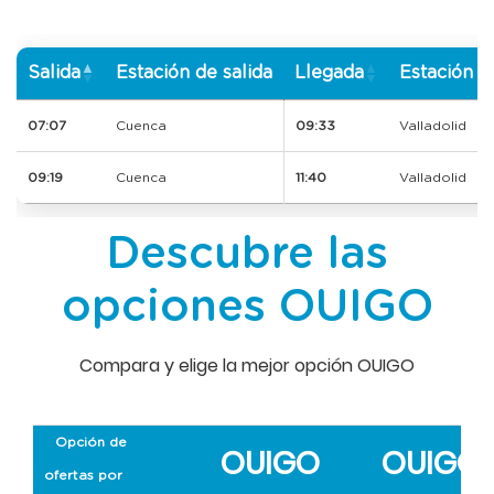
Salida
Estación de salida
Llegada
Estación d
07:07
Cuenca
09:33
Valladolid
09:19
Cuenca
11:40
Valladolid
Descubre las
opciones OUIGO
Compara y elige la mejor opción OUIGO
Opción de
OUIGO
OUIGO
ofertas por