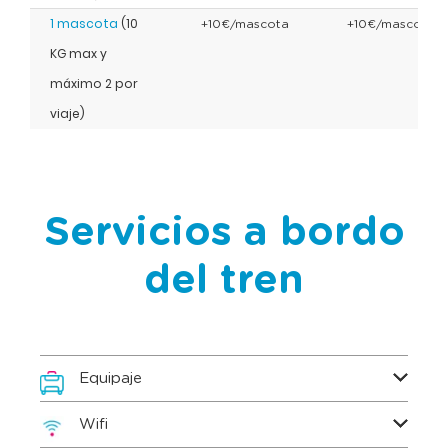
1 mascota
(10
+10€/mascota
+10€/mascota
KG max y
máximo 2 por
viaje)
Servicios a bordo
del tren
Equipaje
Wifi