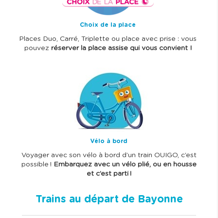
Choix de la place
Places Duo, Carré, Triplette ou place avec prise : vous
pouvez
réserver la place assise qui vous convient !
I
m
a
g
e
Vélo à bord
Voyager avec son vélo à bord d’un train OUIGO, c’est
possible !
Embarquez avec un vélo plié, ou en housse
et c’est parti !
Trains au départ de Bayonne