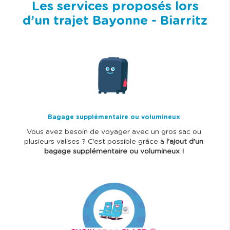
Les services proposés lors
d’un trajet Bayonne - Biarritz
I
m
a
g
e
Bagage supplémentaire ou volumineux
Vous avez besoin de voyager avec un gros sac ou
plusieurs valises ? C’est possible grâce à
l’ajout d’un
bagage supplémentaire ou volumineux !
I
m
a
g
e