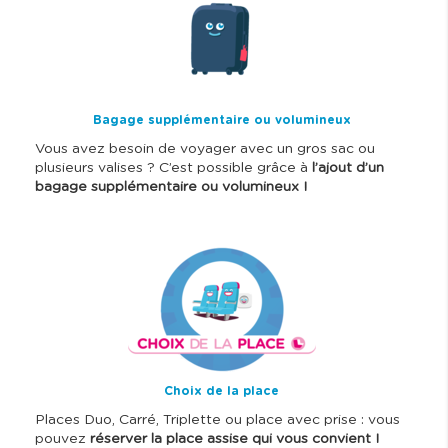
m
a
g
e
Bagage supplémentaire ou volumineux
Vous avez besoin de voyager avec un gros sac ou
plusieurs valises ? C’est possible grâce à
l’ajout d’un
bagage supplémentaire ou volumineux !
I
m
a
g
e
Choix de la place
Places Duo, Carré, Triplette ou place avec prise : vous
pouvez
réserver la place assise qui vous convient !