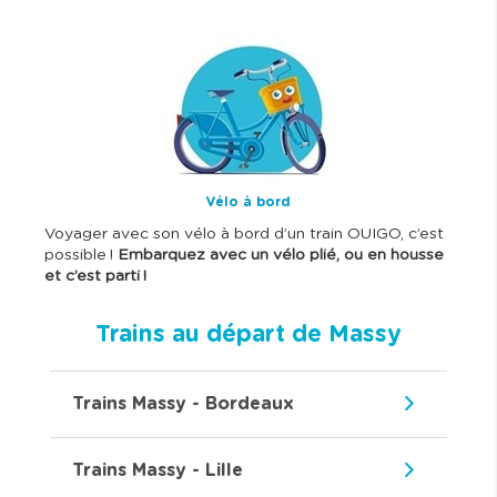
I
m
a
g
e
Vélo à bord
Voyager avec son vélo à bord d’un train OUIGO, c’est
possible !
Embarquez avec un vélo plié, ou en housse
et c’est parti !
Trains au départ de Massy
Trains Massy - Bordeaux
Trains Massy - Lille