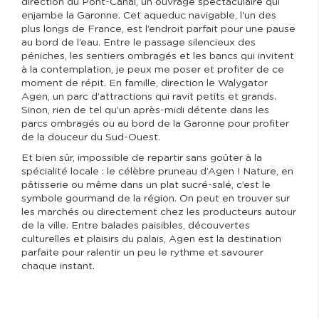
direction du Pont-Canal, un ouvrage spectaculaire qui
enjambe la Garonne. Cet aqueduc navigable, l'un des
plus longs de France, est l’endroit parfait pour une pause
au bord de l’eau. Entre le passage silencieux des
péniches, les sentiers ombragés et les bancs qui invitent
à la contemplation, je peux me poser et profiter de ce
moment de répit. En famille, direction le Walygator
Agen, un parc d’attractions qui ravit petits et grands.
Sinon, rien de tel qu’un après-midi détente dans les
parcs ombragés ou au bord de la Garonne pour profiter
de la douceur du Sud-Ouest.
Et bien sûr, impossible de repartir sans goûter à la
spécialité locale : le célèbre pruneau d’Agen ! Nature, en
pâtisserie ou même dans un plat sucré-salé, c’est le
symbole gourmand de la région. On peut en trouver sur
les marchés ou directement chez les producteurs autour
de la ville. Entre balades paisibles, découvertes
culturelles et plaisirs du palais, Agen est la destination
parfaite pour ralentir un peu le rythme et savourer
chaque instant.
I