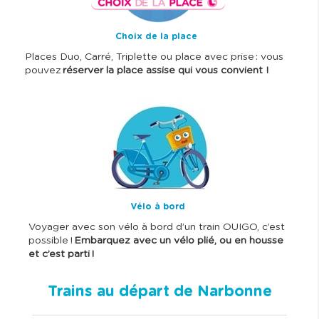
Choix de la place
Places Duo, Carré, Triplette ou place avec prise : vous
pouvez
réserver la place assise qui vous convient !
I
m
a
g
e
Vélo à bord
Voyager avec son vélo à bord d’un train OUIGO, c’est
possible !
Embarquez avec un vélo plié, ou en housse
et c’est parti !
Trains au départ de Narbonne