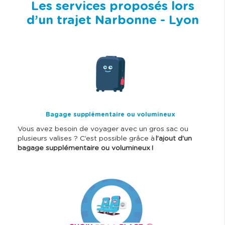
Les services proposés lors
d’un trajet Narbonne - Lyon
I
m
a
g
e
Bagage supplémentaire ou volumineux
Vous avez besoin de voyager avec un gros sac ou
plusieurs valises ? C’est possible grâce à
l’ajout d’un
bagage supplémentaire ou volumineux !
I
m
a
g
e