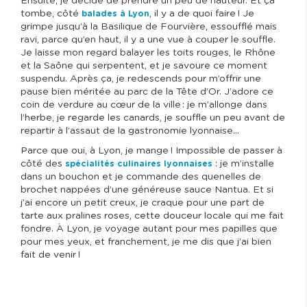
Ensuite, je décide de prendre un peu de hauteur. Et ça
tombe, côté
, il y a de quoi faire ! Je
balades à Lyon
grimpe jusqu’à la Basilique de Fourvière, essoufflé mais
ravi, parce qu’en haut, il y a une vue à couper le souffle.
Je laisse mon regard balayer les toits rouges, le Rhône
et la Saône qui serpentent, et je savoure ce moment
suspendu. Après ça, je redescends pour m’offrir une
pause bien méritée au parc de la Tête d’Or. J’adore ce
coin de verdure au cœur de la ville : je m’allonge dans
l’herbe, je regarde les canards, je souffle un peu avant de
repartir à l’assaut de la gastronomie lyonnaise…
Parce que oui, à Lyon, je mange ! Impossible de passer à
côté des
: je m’installe
spécialités culinaires lyonnaises
dans un bouchon et je commande des quenelles de
brochet nappées d’une généreuse sauce Nantua. Et si
j’ai encore un petit creux, je craque pour une part de
tarte aux pralines roses, cette douceur locale qui me fait
fondre. À Lyon, je voyage autant pour mes papilles que
pour mes yeux, et franchement, je me dis que j’ai bien
fait de venir !