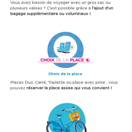
Vous avez besoin de voyager avec un gros sac ou
plusieurs valises ? C’est possible grâce à
l’ajout d’un
bagage supplémentaire ou volumineux !
I
m
a
g
e
Choix de la place
Places Duo, Carré, Triplette ou place avec prise : vous
pouvez
réserver la place assise qui vous convient !
I
m
a
g
e