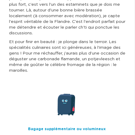
plus fort, c'est vers l'un des estaminets que je dois me
tourner. Là, autour d'une bonne bière brassée
localement (à consommer avec modération), je capte
l'esprit véritable de la Flandre. C'est l'endroit parfait pour
me détendre et écouter le parler ch'ti qui ponctue les
discussions.
Et pour finir en beauté : je plonge dans le terroir. Les
spécialités culinaires sont ici généreuses, à l'image des
gens ! Pour me réchauffer, j’aurais plus d’une occasion de
déguster une carbonade flamande, un potjevleesch et
même de goûter le célèbre fromage de la région : le
maroilles.
I
m
a
g
e
Bagage supplémentaire ou volumineux