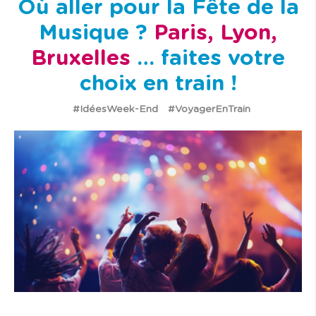
Où aller pour la Fête de la
Musique ?
Paris, Lyon,
Bruxelles
… faites votre
choix en train !
#IdéesWeek-End
#VoyagerEnTrain
I
m
a
g
e