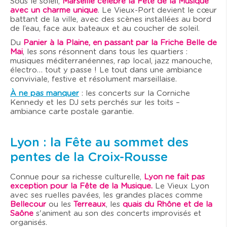
Sous le soleil,
Marseille célèbre la Fête de la Musique
avec un charme unique
. Le Vieux-Port devient le cœur
battant de la ville, avec des scènes installées au bord
de l’eau, face aux bateaux et au coucher de soleil.
Du
Panier à la Plaine, en passant par la Friche Belle de
Mai
, les sons résonnent dans tous les quartiers :
musiques méditerranéennes, rap local, jazz manouche,
électro… tout y passe ! Le tout dans une ambiance
conviviale, festive et résolument marseillaise.
À ne pas manquer
: les concerts sur la Corniche
Kennedy et les DJ sets perchés sur les toits –
ambiance carte postale garantie.
Lyon : la Fête au sommet des
pentes de la Croix-Rousse
Connue pour sa richesse culturelle,
Lyon ne fait pas
exception pour la Fête de la Musique.
Le Vieux Lyon
avec ses ruelles pavées, les grandes places comme
Bellecour
ou les
Terreaux
, les
quais du Rhône et de la
Saône
s'animent au son des concerts improvisés et
organisés.