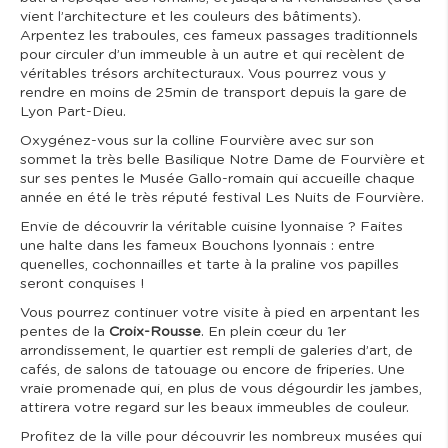
vient l’architecture et les couleurs des bâtiments).
Arpentez les traboules, ces fameux passages traditionnels
pour circuler d’un immeuble à un autre et qui recèlent de
véritables trésors architecturaux. Vous pourrez vous y
rendre en moins de 25min de transport depuis la gare de
Lyon Part-Dieu.
Oxygénez-vous sur la colline Fourvière avec sur son
sommet la très belle Basilique Notre Dame de Fourvière et
sur ses pentes le Musée Gallo-romain qui accueille chaque
année en été le très réputé festival Les Nuits de Fourvière.
Envie de découvrir la véritable cuisine lyonnaise ? Faites
une halte dans les fameux Bouchons lyonnais : entre
quenelles, cochonnailles et tarte à la praline vos papilles
seront conquises !
Vous pourrez continuer votre visite à pied en arpentant les
pentes de la
Croix-Rousse
. En plein cœur du 1er
arrondissement, le quartier est rempli de galeries d’art, de
cafés, de salons de tatouage ou encore de friperies. Une
vraie promenade qui, en plus de vous dégourdir les jambes,
attirera votre regard sur les beaux immeubles de couleur.
Profitez de la ville pour découvrir les nombreux musées qui