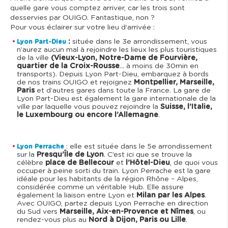
quelle gare vous comptez arriver, car les trois sont
desservies par OUIGO. Fantastique, non ?
Pour vous éclairer sur votre lieu d’arrivée :
:
située dans le 3e arrondissement, vous
Lyon Part-Dieu
n’aurez aucun mal à rejoindre les lieux les plus touristiques
de la ville
(Vieux-Lyon, Notre-Dame de Fourvière,
quartier de la Croix-Rousse
… à moins de 30min en
transports). Depuis Lyon Part-Dieu, embarquez à bords
de nos trains OUIGO et rejoignez
Montpellier, Marseille,
Paris
et d’autres gares dans toute la France. La gare de
Lyon Part-Dieu est également la gare internationale de la
ville par laquelle vous pouvez rejoindre la
Suisse, l’Italie,
le Luxembourg ou encore l’Allemagne
.
: elle est située dans le 5e arrondissement
Lyon Perrache
sur la
Presqu’Île de Lyon
. C’est ici que se trouve la
célèbre
place de Bellecour
et
l’Hôtel-Dieu
, de quoi vous
occuper à peine sorti du train. Lyon Perrache est la gare
idéale pour les habitants de la région Rhône – Alpes,
considérée comme un véritable Hub. Elle assure
également la liaison entre Lyon et
Milan par les Alpes
.
Avec OUIGO, partez depuis Lyon Perrache en direction
du Sud vers
Marseille, Aix-en-Provence et Nîmes
, ou
rendez-vous plus au
Nord à Dijon, Paris ou Lille
.