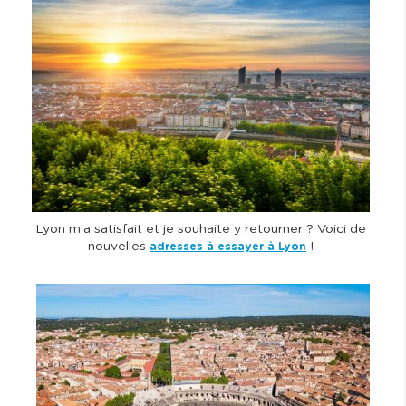
m
a
g
e
Lyon m’a satisfait et je souhaite y retourner ? Voici de
nouvelles
!
adresses à essayer à Lyon
I
m
a
g
e