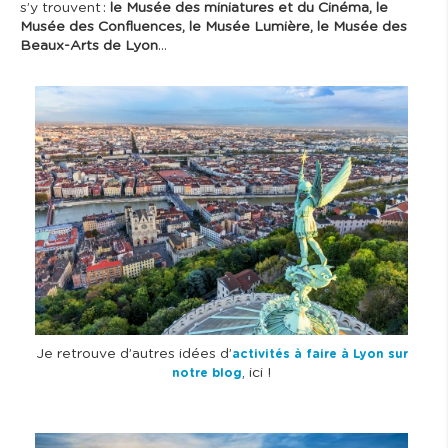
s’y trouvent :
le Musée des miniatures et du Cinéma, le
Musée des Confluences, le Musée Lumière, le Musée des
Beaux-Arts de Lyon
…
I
m
a
g
e
Je retrouve d’autres idées d’
activités à faire à Lyon sur
, ici !
notre blog
I