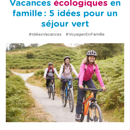
Vacances
écologiques
en
famille : 5 idées pour un
séjour vert
#IdéesVacances
#VoyagerEnFamille
I
m
a
g
e