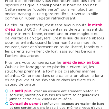
Nice, c’est le rendez-vous incontournable des familles
niçoises dès que le soleil pointe le bout de son nez.
Cette immense "coulée verte", qui a remplacé un
ancien parking et une gare routière, traverse la ville
comme un ruban végétal rafraîchissant.
Le clou du spectacle, c'est sans aucun doute
le miroir
d'eau
. Sur 3 000 m², des centaines de jets jaillissent du
sol par intermittence, créant une brume magique ou
de véritables chicgeysers. C'est le lieu de survie absolu
pour les enfants quand le thermomètre grimpe : ils
courent, rient et s'arrosent en toute liberté, tandis que
les parents surveillent de loin, assis sur les bancs à
l'ombre des arbres.
Plus loin, vous tomberez sur les
aires de jeux en bois
.
Oubliez les toboggans en plastique criard : ici, les
structures prennent la forme de créatures marines
géantes. On grimpe dans une baleine, on glisse le long
d'une pieuvre et on s'aventure dans les filets d'un
bateau de pirate
Le petit plus
: c'est un espace entièrement piéton et
sécurisé, parfait pour laisser les petits se dégourdir les
jambes entre deux visites de musées.
Conseil de parent
: prévoyez toujours un maillot de bain
et une serviette dans le sac à dos, même si vous n'aviez