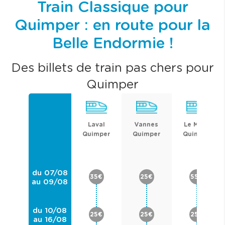
Train Classique pour
Quimper : en route pour la
Belle Endormie !
Des billets de train pas chers pour
Quimper
Laval
Vannes
Le Mans
Quimper
Quimper
Quimper
du 07/08
35€
25€
55€
au 09/08
du 10/08
25€
25€
25€
au 16/08