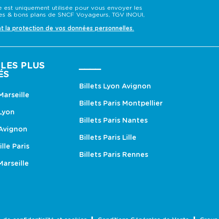
 est uniquement utilisée pour vous envoyer les
s & bons plans de SNCF Voyageurs, TGV INOUI,
nt la protection de vos données personnelles.
LES PLUS
____
ÉS
Billets Lyon Avignon
 Marseille
Billets Paris Montpellier
 Lyon
Billets Paris Nantes
 Avignon
Billets Paris Lille
ille Paris
Billets Paris Rennes
Marseille