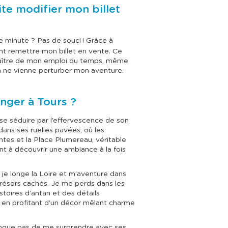
ite modifier mon billet
 minute ? Pas de souci ! Grâce à
nt remettre mon billet en vente. Ce
aître de mon emploi du temps, même
n ne vienne perturber mon aventure.
anger à Tours ?
sse séduire par l’effervescence de son
ans ses ruelles pavées, où les
tes et la Place Plumereau, véritable
ent à découvrir une ambiance à la fois
 je longe la Loire et m’aventure dans
trésors cachés. Je me perds dans les
stoires d’antan et des détails
t en profitant d’un décor mêlant charme
nque pas de me surprendre avec ses