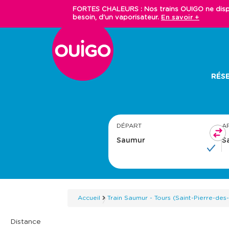
Aller
FORTES CHALEURS : Nos trains OUIGO ne dispos
au
besoin, d'un vaporisateur.
En savoir +
contenu
principal
Main
RÉSE
navigation
DÉPART
A
Accueil
Train Saumur - Tours (Saint-Pierre-des
Distance