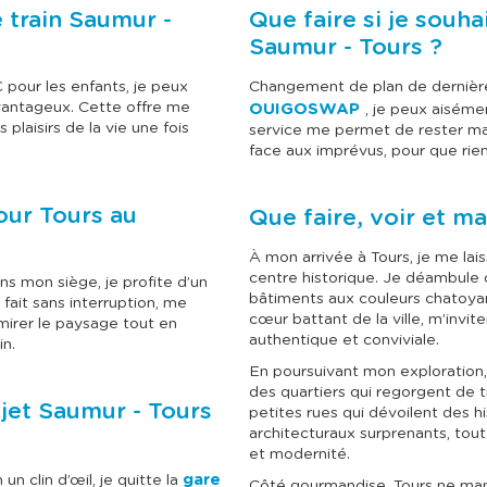
l
l
 train Saumur -
Que faire si je souha
e
e
c
c
Saumur - Tours ?
t
t
i
i
o
o
 pour les enfants, je peux
Changement de plan de dernière
n
n
avantageux. Cette offre me
OUIGOSWAP
, je peux aiséme
n
n
plaisirs de la vie une fois
service me permet de rester m
e
e
face aux imprévus, pour que rie
r
r
u
u
n
n
e
e
pour Tours au
Que faire, voir et m
d
d
a
a
À mon arrivée à Tours, je me lai
t
t
e
e
centre historique. Je déambule d
ans mon siège, je profite d’un
.
.
bâtiments aux couleurs chatoyan
fait sans interruption, me
cœur battant de la ville, m’invit
mirer le paysage tout en
authentique et conviviale.
in.
En poursuivant mon exploration,
des quartiers qui regorgent de 
ajet Saumur - Tours
petites rues qui dévoilent des hi
architecturaux surprenants, tou
et modernité.
gare
n clin d’œil, je quitte la
Côté gourmandise, Tours ne ma