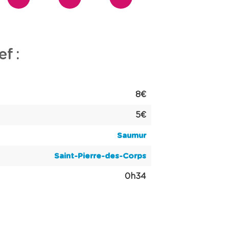
f :
8€
5€
Saumur
Saint-Pierre-des-Corps
0h34