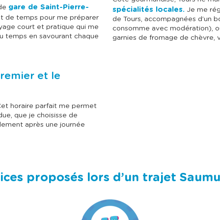
gare de Saint-Pierre-
 de
spécialités locales.
Je me réga
ent de temps pour me préparer
de Tours, accompagnées d’un bon
yage court et pratique qui me
consomme avec modération), ou
du temps en savourant chaque
garnies de fromage de chèvre, v
remier et le
Cet horaire parfait me permet
ue, que je choisisse de
illement après une journée
ices proposés lors d’un trajet Saumu
I
I
m
m