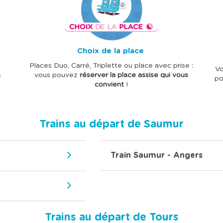
a
a
g
g
e
e
Choix de la place
Places Duo, Carré, Triplette ou place avec prise :
Vo
n
vous pouvez
réserver la place assise qui vous
po
convient
!
Trains au départ de Saumur
Train Saumur - Angers
Trains au départ de Tours