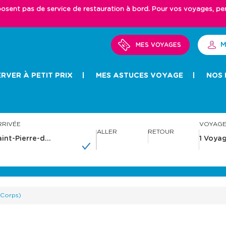
ent pas de service de restauration à bord. Pour vos voyages, pense
M
MES VOYAGES
RVER À PETIT PRIX
MES ASTUCES VOYAGE
NOS 
RRIVÉE
VOYAG
ALLER
RETOUR
A
A
v
v
a
a
n
n
c
c
e
e
-Corps)
r
r
a
a
v
v