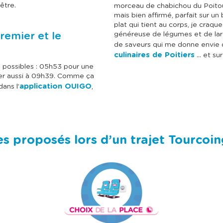
être.
morceau de chabichou du Poitou
mais bien affirmé, parfait sur un
plat qui tient au corps, je craque
remier et le
généreuse de légumes et de lar
de saveurs qui me donne envie 
culinaires de Poitiers
… et sur
s possibles : 05h53 pour une
ver aussi à 09h39. Comme ça
application OUIGO
dans l’
,
es proposés lors d’un trajet Tourcoing
I
I
m
m
a
a
g
g
e
e