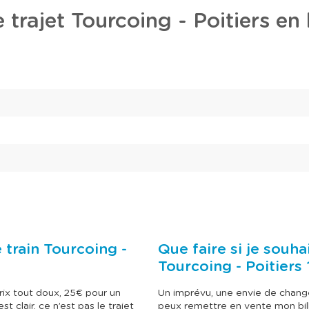
u
u
l
l
 trajet Tourcoing - Poitiers en 
t
t
e
e
r
r
l
l
e
e
c
c
a
a
l
l
e
e
n
n
d
d
r
r
i
i
e
e
r
r
d
d
e
e
s
s
p
p
r
r
i
i
 train Tourcoing -
Que faire si je souha
x
x
Tourcoing - Poitiers 
e
e
t
t
s
s
rix tout doux, 25€ pour un
Un imprévu, une envie de chang
é
é
 clair, ce n’est pas le trajet
peux remettre en vente mon bill