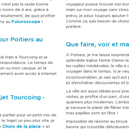
l
l
n’est pas la seule bonne
voyageur puisse trouver son bonh
e
e
c
c
e moins de 4 ans, grâce à
main sur mon voyage sans stress.
t
t
atuitement, de quoi profiter
prévu, je peux toujours ajouter l’
i
i
Comme ça, pas besoin de chois
Futuroscope
lte au
!
o
o
préféré.
n
n
n
n
e
e
pour Poitiers au
r
r
Que faire, voir et ma
u
u
n
n
À Poitiers, je me laisse surprend
e
e
le train à Tourcoing et je
d
d
splendide église Notre-Dame-la-
orrespondance. Le temps de
a
a
les ruelles médiévales, la ville
uin ou mon casque, et le
t
t
voyager dans le temps. Si je veu
e
e
lement avoir accès à internet
incontournables, je sais qu’il es
.
.
et d’enchaîner découvertes et b
La ville est aussi idéale pour pr
ajet Tourcoing -
visites, je profite d’un parc, d
quartiers plus modernes. L’ambia
je savoure le plaisir de flâner tran
mes papilles sont en fête !
s parfait pour un petit mix de
 le trajet un peu plus vite, je
Impossible de résister au broyé
Choix de la place
 «
» et
beurre qui croustille délicieuse