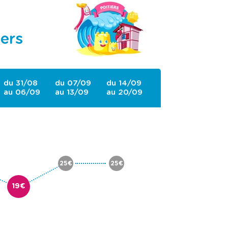
ers
du 31/08
du 07/09
du 14/09
au 06/09
au 13/09
au 20/09
25€
25€
19€