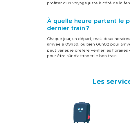
profiter d’un voyage juste à côté de la fen
À quelle heure partent le p
dernier train ?
Chaque jour, un départ, mais deux horaire
arrivée à 09h39, ou bien 06h02 pour arri
peut varier, je préfère vérifier les horaires 
pour être sûr d’attraper le bon train.
Les servic
I
m
a
g
e