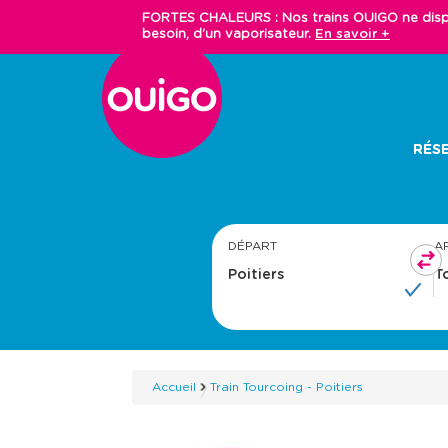
Aller
FORTES CHALEURS : Nos trains OUIGO ne dispos
au
besoin, d'un vaporisateur.
En savoir +
contenu
principal
Main
RÉSE
navigation
DÉPART
A
Accueil
Train Tourcoing - Poitiers