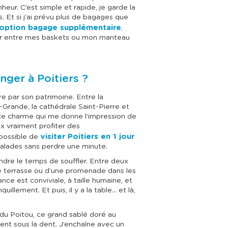
eur. C’est simple et rapide, je garde la
 Et si j’ai prévu plus de bagages que
option bagage supplémentaire
.
ir entre mes baskets ou mon manteau
nger à Poitiers ?
re par son patrimoine. Entre la
Grande, la cathédrale Saint-Pierre et
 a ce charme qui me donne l’impression de
x vraiment profiter des
visiter Poitiers en 1 jour
t possible de
alades sans perdre une minute.
endre le temps de souffler. Entre deux
’une terrasse ou d’une promenade dans les
nce est conviviale, à taille humaine, et
quillement. Et puis, il y a la table… et là,
 du Poitou, ce grand sablé doré au
ment sous la dent. J’enchaîne avec un