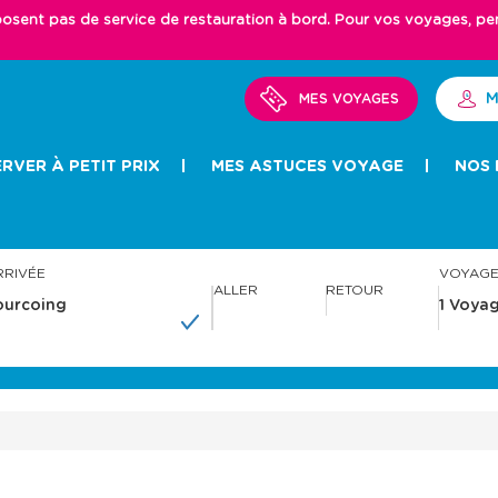
ent pas de service de restauration à bord. Pour vos voyages, pense
M
MES VOYAGES
RVER À PETIT PRIX
MES ASTUCES VOYAGE
NOS 
RRIVÉE
VOYAG
ALLER
RETOUR
A
A
v
v
a
a
n
n
c
c
e
e
r
r
a
a
v
v