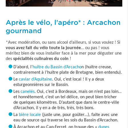
Après le vélo, l’apéro* : Arcachon
gourmand
*Avec modération, ou sans alcool d’ailleurs, si vous voulez ! Si
vous avez fait du vélo toute la journée
… ou pas ! vous
méritez bien de vous installer face à la mer pour déguster une
des
spécialités culinaires du coin
!
D’abord, l’
huître du Bassin d’Arcacho
n (huitre creuse,
contrairement à l’huitre plate de Bretagne, bien entendu).
Le
caviar d’Aquitaine
. Oui, c’est local ! Il y a deux
esturgeonnières sur le Bassin.
Les
canelés
. Oui, c’est à Bordeaux, mais on n’est pas loin…
et honnêtement, c’est un tel délice, on peut bien tricher
de quelques kilomètres. D’autant que dans le centre-ville
d’Arcachon, il y en a de très, très, très bons.
La
bière locale
(juste une, pour goûter…), faite avec une
eau de source qui traverse les sols du Bassin d’Arcachon.
À Arcachon et au Cap-Ferret, on trouve des «
dunes