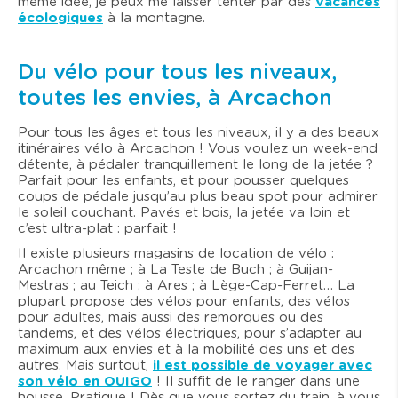
même idée, je peux me laisser tenter par des
vacances
écologiques
à la montagne.
Du vélo pour tous les niveaux,
toutes les envies, à Arcachon
Pour tous les âges et tous les niveaux, il y a des beaux
itinéraires vélo à Arcachon ! Vous voulez un week-end
détente, à pédaler tranquillement le long de la jetée ?
Parfait pour les enfants, et pour pousser quelques
coups de pédale jusqu’au plus beau spot pour admirer
le soleil couchant. Pavés et bois, la jetée va loin et
c’est ultra-plat : parfait !
Il existe plusieurs magasins de location de vélo :
Arcachon même ; à La Teste de Buch ; à Guijan-
Mestras ; au Teich ; à Ares ; à Lège-Cap-Ferret… La
plupart propose des vélos pour enfants, des vélos
pour adultes, mais aussi des remorques ou des
tandems, et des vélos électriques, pour s’adapter au
maximum aux envies et à la mobilité des uns et des
autres. Mais surtout,
il est possible de voyager avec
son vélo en OUIGO
! Il suffit de le ranger dans une
housse. Pratique ! Dès que vous sortez du train, à vous