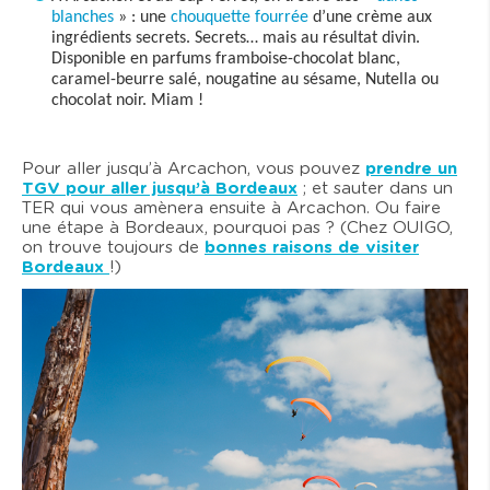
blanches
» : une
chouquette fourrée
d’une crème aux
ingrédients secrets. Secrets… mais au résultat divin.
Disponible en parfums framboise-chocolat blanc,
caramel-beurre salé, nougatine au sésame, Nutella ou
chocolat noir. Miam !
Pour aller jusqu’à Arcachon, vous pouvez
prendre un
TGV pour aller jusqu’à Bordeaux
; et sauter dans un
TER qui vous amènera ensuite à Arcachon. Ou faire
une étape à Bordeaux, pourquoi pas ? (Chez OUIGO,
on trouve toujours de
bonnes raisons de visiter
Bordeaux
!)