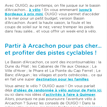
Avec OUIGO, au printemps, on file jusque sur le bassin
d’Arcachon…
à vélo
! En vous emmenant
jusqu’à
Bordeaux à prix mini
, OUIGO vous permet d’accéder
à la mer pour un petit budget, version Bassin
d’Arcachon. Avant la haute saison, la foule et les
coups de soleil sur le nez, venez tremper les pieds
dans l’eau salée… et vous offrir un week-end à vélo.
Partir à Arcachon pour pas cher…
et profiter des pistes cyclables !
Le Bassin d’Arcachon, ce sont des incontournables : la
Dune du Pilat ; les Cabanes de l’île aux Oiseaux ; La
Ville d’Hiver ; le Phare et La Pointe du Cap Ferret ; Le
Banc d’Arguin ; les villages et ports ostréicoles… ce qui
en fait une super
destination pour les familles
.
Vous aimez le vélo ? OUIGO aussi ! On vous parlait
déjà
d’idées de randonnée à vélo autour de Paris ici
,
ou ici dans nos idées d’
activités à faire à Quimper
.
Alors, pourquoi ne pas poursuivre l’aventure vélo à
Arcachon ? Suivez les conseils de OUIGO ! Dans la