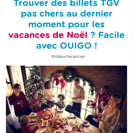
Trouver des billets TGV
pas chers au dernier
moment pour les
vacances de Noël
? Facile
avec OUIGO !
#IdéesVacances
I
m
a
g
e