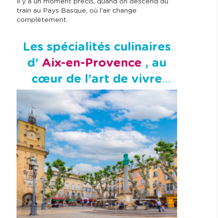
Il y a un moment précis, quand on descend du
train au Pays Basque, où l'air change
complètement.
Les spécialités culinaires
d’
Aix-en-Provence
, au
cœur de l’art de vivre
provençal !