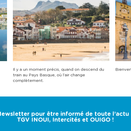
Il y a un moment précis, quand on descend du
Bienven
train au Pays Basque, où l'air change
complètement.
 Newsletter pour être informé de toute l’act
TGV INOUI, Intercités et OUIGO !