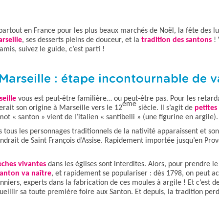
u
u
l
l
t
t
e
e
rtout en France pour les plus beaux marchés de Noël, la fête des 
r
r
l
l
rseille
, ses desserts pleins de douceur, et la
tradition des santons
! 
e
e
mis, suivez le guide, c’est parti !
c
c
a
a
l
l
 Marseille : étape incontournable de 
e
e
n
n
d
d
eille
vous est peut-être familière… ou peut-être pas. Pour les retard
r
r
ème
erait son origine à Marseille vers le 12
siècle. Il s’agit de
petites
i
i
mot « santon » vient de l’italien « santibelli » (une figurine en argile).
e
e
r
r
s tous les personnages traditionnels de la nativité apparaissent et 
d
d
viendrait de Saint François d’Assise. Rapidement importée jusqu’en Pro
e
e
s
s
p
p
èches vivantes
dans les églises sont interdites. Alors, pour
prendre le 
r
r
i
i
anton va naître
, et rapidement se populariser : dès 1798, on peut a
x
x
nniers, experts dans la fabrication de ces moules à argile
! Et c’est 
e
e
ueillir sa toute première
foire aux Santon
. Et depuis, la tradition per
t
t
s
s
é
é