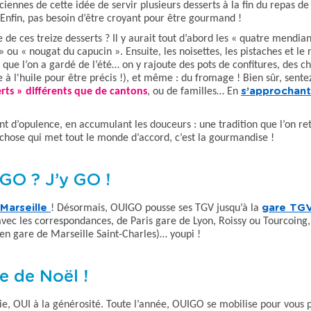
ennes de cette idée de servir plusieurs desserts à la fin du repas de
. Enfin, pas besoin d’être croyant pour être gourmand !
 de ces treize desserts ? Il y aurait tout d’abord les « quatre mendiant
ou « nougat du capucin ». Ensuite, les noisettes, les pistaches et le ra
 l’on a gardé de l’été… on y rajoute des pots de confitures, des châ
 à l'huile pour être précis !), et même : du fromage ! Bien sûr, sentez
rts » différents que de cantons
, ou de familles… En
s’approchant
t d’opulence, en accumulant les douceurs : une tradition que l’on retr
chose qui met tout le monde d’accord, c’est la gourmandise
!
GO ? J’y GO !
Marseille
! Désormais, OUIGO pousse ses TGV jusqu’à la
gare TGV
avec les correspondances, de Paris gare de Lyon, Roissy ou Tourcoing,
 en gare de Marseille Saint-Charles)… youpi !
e de Noël !
, OUI à la générosité. Toute l’année, OUIGO se mobilise pour vous pro