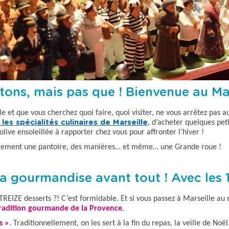
antons, mais pas que ! Bienvenue au M
e et que vous cherchez quoi faire, quoi visiter, ne vous arrêtez pas au
les spécialités culinaires de Marseille
,
d’acheter quelques pet
live ensoleillée à rapporter chez vous pour affronter l’hiver !
ement une pantoire, des manières… et même… une Grande roue !
 la gourmandise avant tout ! Avec les 
TREIZE desserts ?! C’est formidable. Et si vous
passez à Marseille au
radition gourmande de la Provence
.
s »
.
Traditionnellement, on les sert à la fin du repas, la veille de Noël