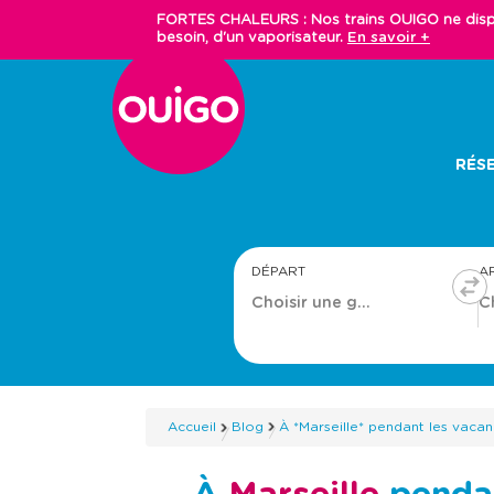
Aller
FORTES CHALEURS : Nos trains OUIGO ne dispos
au
besoin, d'un vaporisateur.
En savoir +
contenu
principal
Main
RÉSE
navigation
DÉPART
A
Accueil
Blog
À *Marseille* pendant les vaca