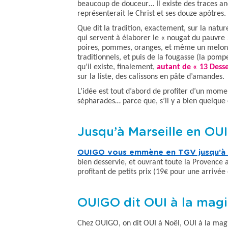
beaucoup de douceur… Il existe des traces anci
représenterait le Christ et ses douze apôtres
Que dit la tradition
, exactement, sur la nature
qui servent à élaborer le « nougat du pauvre » 
poires, pommes, oranges, et même un melon que
traditionnels, et puis de la fougasse (la pompe
qu’il existe, finalement,
autant de « 13 Desse
sur la liste, des calissons en pâte d’amandes.
L’idée est tout d’abord de profiter d’un momen
sépharades… parce que, s’il y a bien
quelque 
Jusqu’à Marseille en OUI
OUIGO vous emmène en TGV jusqu’à 
bien desservie, et ouvrant toute la Provence 
profitant de petits prix (19€ pour une arrivée
OUIGO dit OUI à la magi
Chez OUIGO, on dit OUI à Noël, OUI à la magie