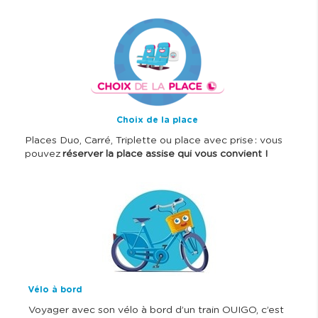
I
m
a
g
e
Choix de la place
Places Duo, Carré, Triplette ou place avec prise : vous
pouvez
réserver la place assise qui vous convient !
I
m
a
g
e
Vélo à bord
Voyager avec son vélo à bord d’un train OUIGO, c’est