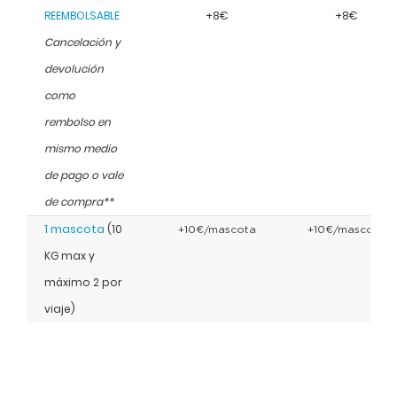
REEMBOLSABLE
+8€
+8€
Cancelación y
devolución
como
rembolso en
mismo medio
de pago o vale
de compra**
1 mascota
(10
+10€/mascota
+10€/mascota
KG max y
máximo 2 por
viaje)