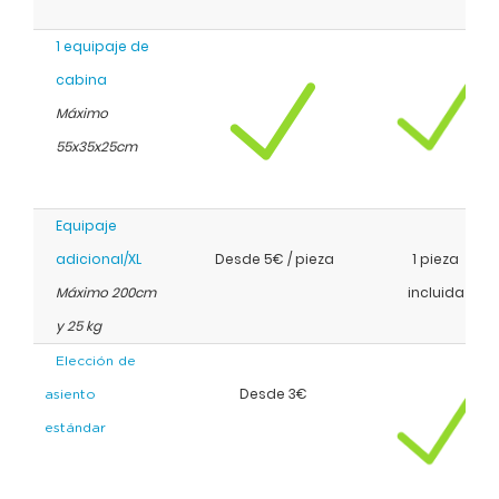
1 equipaje de
cabina
Máximo
55x35x25cm
Equipaje
adicional/XL
Desde 5€ / pieza
1 pieza
Máximo 200cm
incluida
y 25 kg
Elección de
Desde 3€
asiento
estándar