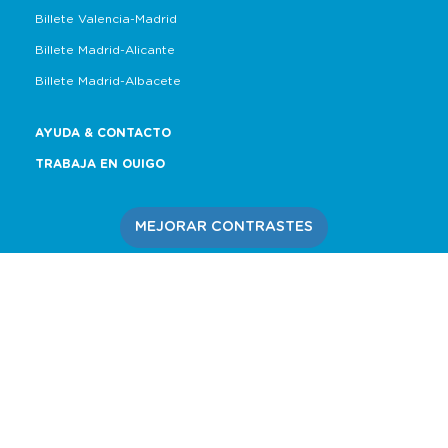
Billete Valencia-Madrid
Billete Madrid-Alicante
Billete Madrid-Albacete
AYUDA & CONTACTO
TRABAJA EN OUIGO
MEJORAR CONTRASTES
Política de Cookies
Política de Privacidad
Accesibilidad
Mapa del sitio
Información legal
Carta de Actividad de Influencia
Grupo SNCF
Condiciones generales de venta
Informes de Calidad