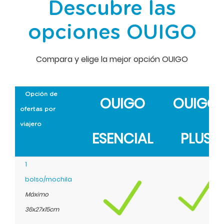
Descubre las
opciones OUIGO
Compara y elige la mejor opción OUIGO
Opción de
OUIGO
OUIGO
ofertas por
viajero
ESENCIAL
PLUS
1
bolso/mochila
Máximo
36x27x15cm