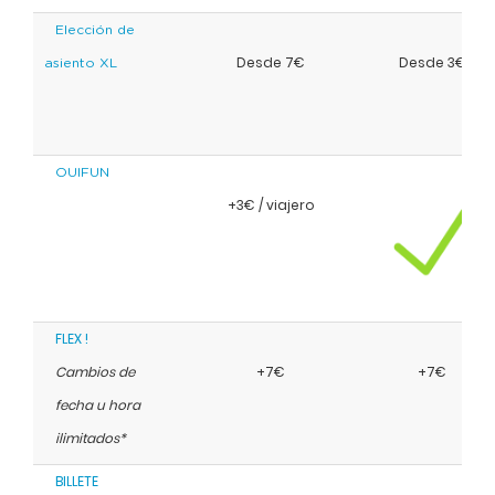
Elección de
Desde 7€
Desde 3€
asiento XL
OUIFUN
+3€ / viajero
FLEX !
Cambios de
+7€
+7€
fecha u hora
ilimitados*
BILLETE