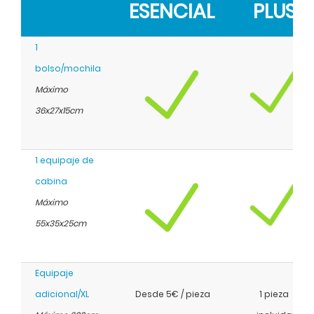
ESENCIAL
PLUS
1
bolso/mochila
Máximo
36x27x15cm
1 equipaje de
cabina
Máximo
55x35x25cm
Equipaje
adicional/XL
Desde 5€ / pieza
1 pieza