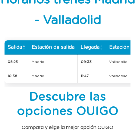
Horarios trenes Madrid
- Valladolid
Salida
Estación de salida
Llegada
Estación d
08:25
Madrid
09:33
Valladolid
10:38
Madrid
11:47
Valladolid
Descubre las
opciones OUIGO
Compara y elige la mejor opción OUIGO