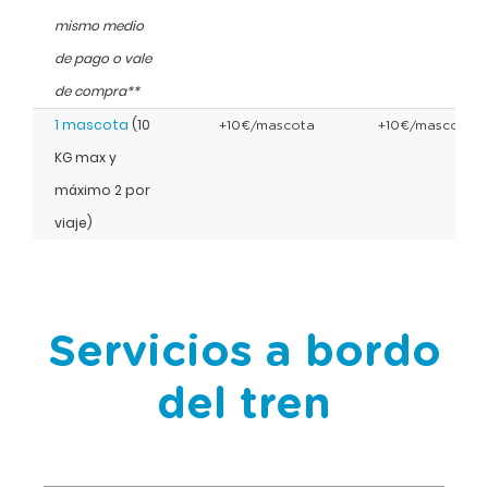
mismo medio
de pago o vale
de compra**
1 mascota
(10
+10€/mascota
+10€/mascota
KG max y
máximo 2 por
viaje)
Servicios a bordo
del tren