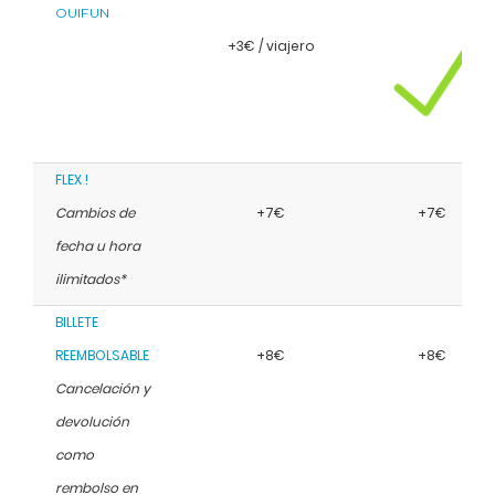
OUIFUN
+3€ / viajero
FLEX !
Cambios de
+7€
+7€
fecha u hora
ilimitados*
BILLETE
REEMBOLSABLE
+8€
+8€
Cancelación y
devolución
como
rembolso en