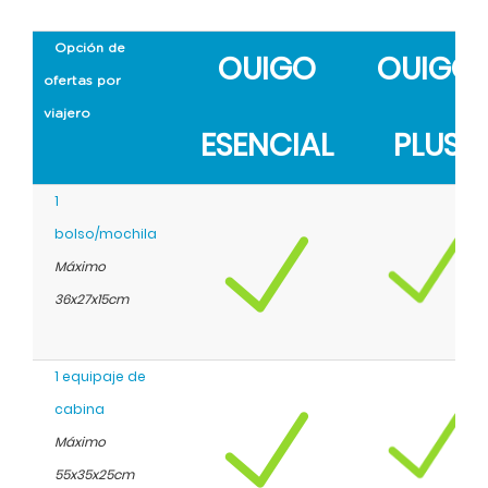
Opción de
OUIGO
OUIGO
ofertas por
viajero
ESENCIAL
PLUS
1
bolso/mochila
Máximo
36x27x15cm
1 equipaje de
cabina
Máximo
55x35x25cm