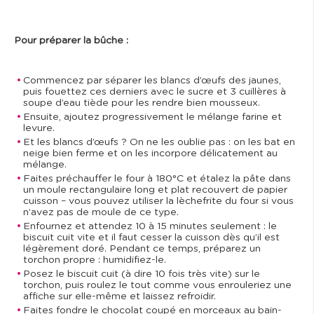
Pour préparer la bûche :
Commencez par séparer les blancs d’œufs des jaunes,
puis fouettez ces derniers avec le sucre et 3 cuillères à
soupe d’eau tiède pour les rendre bien mousseux.
Ensuite, ajoutez progressivement le mélange farine et
levure.
Et les blancs d’œufs ? On ne les oublie pas : on les bat en
neige bien ferme et on les incorpore délicatement au
mélange.
Faites préchauffer le four à 180°C et étalez la pâte dans
un moule rectangulaire long et plat recouvert de papier
cuisson – vous pouvez utiliser la lèchefrite du four si vous
n’avez pas de moule de ce type.
Enfournez et attendez 10 à 15 minutes seulement : le
biscuit cuit vite et il faut cesser la cuisson dès qu’il est
légèrement doré. Pendant ce temps, préparez un
torchon propre : humidifiez-le.
Posez le biscuit cuit (à dire 10 fois très vite) sur le
torchon, puis roulez le tout comme vous enrouleriez une
affiche sur elle-même et laissez refroidir.
Faites fondre le chocolat coupé en morceaux au bain-