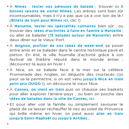
À
; trouver ici
Nîmes : tester nos adresses de balade
5
. Les arènes sont bien sûr
bonnes raisons de visiter Nîmes
incontournables, mais il n’y a pas que ça à voir, loin de là !
(
clic !)
Billets de train pour Nîmes ici,
À
bien sûr ; ou
Marseille, tester les spécialités culinaires
trouver des
;
idées d’activités à faire en famille à Marseille
ou aller se balader (
) entre
15 balades autour de Marseille
deux dîner sur le Vieux-Port.
À
, se poser
Avignon, profiter de nos idées de week-end
entre amis et se balader dans le centre historique pavé et
piéton. En été, la ville fourmille d’activité grâce à son
festival de théâtre réputé dans le monde entier ;
découvrez-la aussi en hiver !
À Nice, on se balade face à la mer sur la célèbre
Promenade des Anglais, on déguste des crustacés (on
peut se le permettre, si on est venu
jusqu’à Nice en train
!), on découvre le vieux Nice.
petit prix OUIGO
À
puis on chausse ses baskets
Cannes, on vient en train
pour aller explorer l’arrière-pays ; ou bien on pioche des
idées de balades dans la ville de Cannes, ici.
Et pour aller voir la famille ou simplement savourer le
plaisir de se laisser réchauffer le nez au soleil de Provence
qui brille même en hiver, on peut aussi
aller en train
ou
…
jusqu’à Saint-Raphaël
jusqu’à Antibes