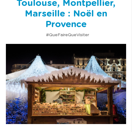
Toulouse, Montpellier,
Marseille : Noël en
Provence
#QueFaireQueVisiter
I
m
a
g
e