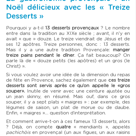
Noël délicieux avec les « Treize
Desserts »
Pourquoi y a-t-il
13 desserts provençaux
? Le nombre
entre dans la tradition au XIXe siècle ; avant, il n'y en
avait « que » douze. Le treize viendrait de Jésus et de
ses 12 apôtres. Treize personnes, donc : 13 desserts.
Mais il y a une autre tradition Provençale:
manger
treize pains pendant le dîner
. Ça fait beaucoup? On
parle là de « douze petits (les apôtres) et un gros (le
Christ) ».
Si vous voulez avoir une idée de la dimension du repas
de fête en Provence, sachez également que
ces treize
desserts sont servis après ce qu’on appelle le «gros
souper».
Inutile de venir avec une ceinture ajustée ou
un jean skinny, en résumé. Mais ouf, dans ce gros
souper, il y a sept plats « maigres » : par exemple, des
légumes de saison, un plat de morue ou de daube.
Enfin, « maigres »… question d’interprétation.
Et comment arrive-t-on à ces fameux 13 desserts, alors
? Déjà, on compte
quatre
« mendiants », appelés
pachichòis
en provençal (un aux figues, un aux raisins