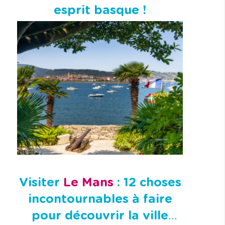
esprit basque !
Visiter
Le Mans
: 12 choses
incontournables à faire
pour découvrir la ville