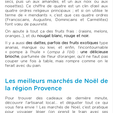
secs, puis un aux amandes, et un aux noix ou aux
noisettes). Ce chiffre de quatre est un clin d’œil aux
quatre ordres religieux principaux ; et si on utilise le
terme de « mendiants », c’est que ces quatre ordres
(Franciscains, Augustins, Dominicains et Carmélites)
font vœu de pauvreté.
On ajoute à tout ça des fruits frais : (raisins, melons,
oranges...), et du
nougat blanc, rouge et noir.
Il y a aussi
des dattes, parfois des fruits exotiques
type
ananas, mangue ou kiwi, et enfin, l’incontournable
« pompe à l’huile » (
ompa à l’òli
) :
une délicieuse
brioche
, parfumée de fleur d’oranger, qu'il ne faut pas
couper une fois à table, mais rompre comme on le
ferait avec du pain.
Les meilleurs marchés de Noël de
la région Provence
Pour trouver des cadeaux de dernière minute,
découvrir l’artisanat local… et déguster tout ce qui
vous fera envie ! Les marchés de Noël, c’est pratique
pour voyager léger (on prend le train avec ses