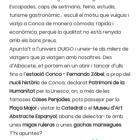
Escapades, caps de setmana, feina, estudis,
turisme gastronòmic… escull el motiu que vulguis i
viatja a Conca de manera còmoda, ràpida i
econòmica, perquè la qualitat no està renyida
amb els bons preus.
Apunta’t a l’univers OUIGO i uneix-te als milers de
viatgers que ja viatgen amb nosaltres. Des
d’Albacete, et portem en un obrir i tancar d’ulls
fins a l’
estació Conca - Fernando Zóbel
, a prop del
nucli històric
de Conca, declarat
Patrimoni de la
Humanitat
per la Unesco, on, a més de les
famoses
Cases Penjades
, pots passejar per la
Plaça Major
i visitar la
Catedral
o el
Museu d’Art
Abstracte Espanyol
, abans de delectar-te amb
unes
migas ruleras
o unes
gachas manxegues
.
T’hi apuntes?