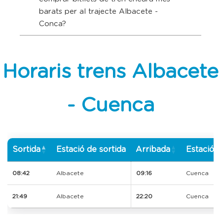
barats per al trajecte Albacete -
Conca?
Horaris trens Albacete
- Cuenca
Sortida
Estació de sortida
Arribada
Estació d
08:42
Albacete
09:16
Cuenca
21:49
Albacete
22:20
Cuenca