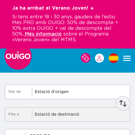
Vés
Ja ha arribat el Verano Joven! ☀️
al
Si tens entre 18 i 30 anys, gaudeix de l’estiu
contingut
Més PRO amb OUIGO: 50% de descompte +
10% extra OUIGO + val de descompte del
50%.
Més informació
sobre el Programa
«Verano Joven» del MTMS.
LES
MEVES
RESERVES