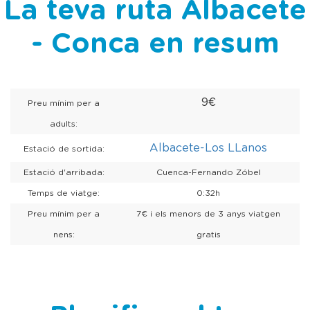
La teva ruta Albacete
- Conca en resum
9€
Preu mínim per a
adults:
Albacete-Los LLanos
Estació de sortida:
Estació d'arribada:
Cuenca-Fernando Zóbel
Temps de viatge:
0:32h
Preu mínim per a
7€ i els menors de 3 anys viatgen
nens:
gratis