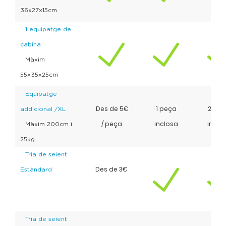
36x27x15cm
1 equipatge de
cabina
Màxim
55x35x25cm
Equipatge
Des de 5€
1 peça
2 pec
addicional /XL
/ peça
inclosa
inclo
Màxim 200cm i
25kg
Tria de seient
Des de 3€
Estàndard
Tria de seient