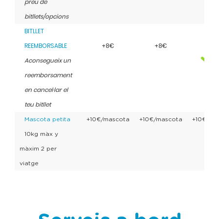
preu de
bitllets/opcions
BITLLET
REEMBORSABLE
+8€
+8€
Aconsegueix un
reemborsament
en cancel·lar el
teu bitllet
Mascota petita
+10€/mascota
+10€/mascota
+10€/ma
10kg màx y
màxim 2 per
viatge