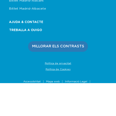
Bitllet Madrid-Alacant
Bitllet Madrid-Albacete
AJUDA & CONTACTE
TREBALLA A OUIGO
MILLORAR ELS CONTRASTS
Política de privacitat
Política de Cookies
Accessibilitat
Mapa web
Informació Legal
Carta d'Activitat d'Influència
Grup SNCF
Condicions generals de venda
Informes de Qualitat