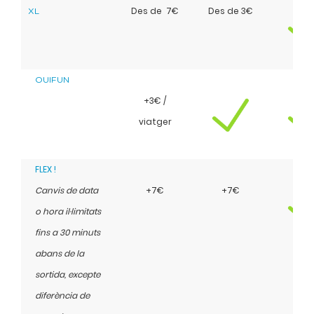
Des de 7€
Des de 3€
XL
OUIFUN
+3€ /
viatger
FLEX !
Canvis de data
+7€
+7€
o hora il·limitats
fins a 30 minuts
abans de la
sortida, excepte
diferència de