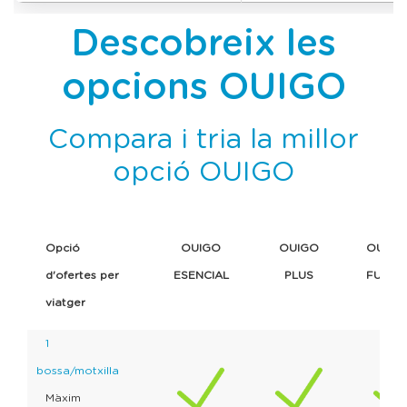
Descobreix les
opcions OUIGO
Compara i tria la millor
opció OUIGO
Opció
OUIGO
OUIGO
OUIGO
d'ofertes per
ESENCIAL
PLUS
FULL
viatger
1
bossa/motxilla
Màxim