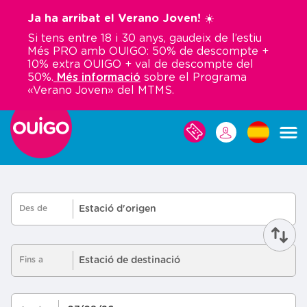
Vés
Ja ha arribat el Verano Joven! ☀️
al
Si tens entre 18 i 30 anys, gaudeix de l’estiu
contingut
Més PRO amb OUIGO: 50% de descompte +
10% extra OUIGO + val de descompte del
50%.
Més informació
sobre el Programa
«Verano Joven» del MTMS.
LES
MEVES
RESERVES