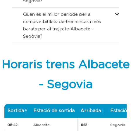
Segòvia?
Quan és el millor període per a
comprar bitllets de tren encara més
barats per al trajecte Albacete -
Segòvia?
Horaris trens Albacete
- Segovia
Sortida
Estació de sortida
Arribada
Estació d
08:42
Albacete
11:12
Segovia