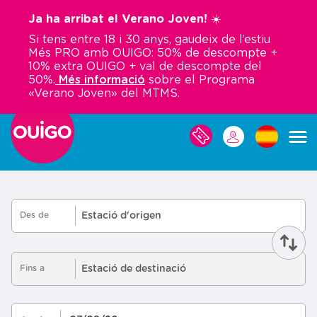
Vés
Ja ha arribat el Verano Joven! ☀️
al
Si tens entre 18 i 30 anys, gaudeix de l’estiu
contingut
Més PRO amb OUIGO: 50% de descompte +
10% extra OUIGO + val de descompte del
50%.
Més informació
sobre el Programa
«Verano Joven» del MTMS.
LES
MEVES
RESERVES