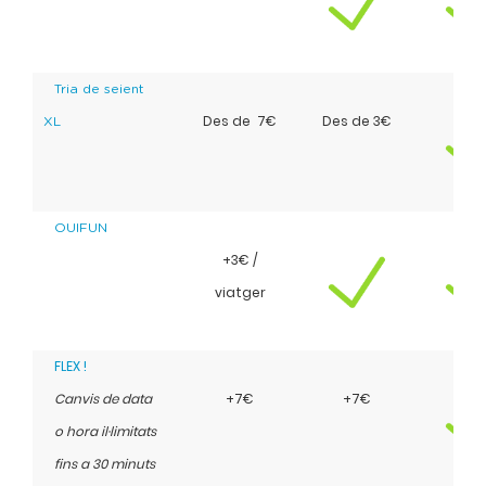
Tria de seient
Des de 7€
Des de 3€
XL
OUIFUN
+3€ /
viatger
FLEX !
Canvis de data
+7€
+7€
o hora il·limitats
fins a 30 minuts