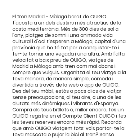
El tren Madrid - Màlaga barat de OUIGO
t'acosta a un dels destins més atractius de la
costa mediterrània. Més de 300 dies de sol a
l'any, platges de somni i una animada vida
cultural i d'oci t'esperen a Màlaga, capital d'una
província que ho té tot per a conquistar-te i
fer-te tornar una vegada i una altra. Amb l'alta
velocitat a baix preu de OUIGO, viatges de
Madrid a Màlaga amb tren com mai abans i
sempre que vulguis. Organitza el teu viatge a la
teva manera, de manera simple, còmoda i
divertida a través de la web o app de OUIGO.
Des del teu mòbil, estàs a pocs clics de viatjar
sense preocupacions, al teu aire, a una de les
ciutats més dinàmiques i vibrants d'Espanya.
Compra els teus bitllets o, millor encara, fes un
OUIGO registre en el Compte Client OUIGO i fes
les teves reserves encara més ràpid. Recorda
que amb OUIGO viatgem tots: vols portar-te la
teva mascota o pujar la bici al tren? Sense