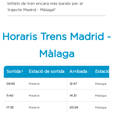
bitllets de tren encara més barats per al
trajecte Madrid - Màlaga?
Horaris Trens Madrid -
Màlaga
Sortida
Estació de sortida
Arribada
Estació d
09:55
Madrid
12:47
Málaga
11:40
Madrid
14:31
Málaga
17:35
Madrid
20:26
Málaga