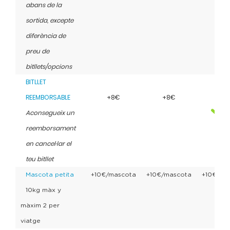
abans de la
sortida, excepte
diferència de
preu de
bitllets/opcions
BITLLET
REEMBORSABLE
+8€
+8€
Aconsegueix un
reemborsament
en cancel·lar el
teu bitllet
Mascota petita
+10€/mascota
+10€/mascota
+10€/ma
10kg màx y
màxim 2 per
viatge