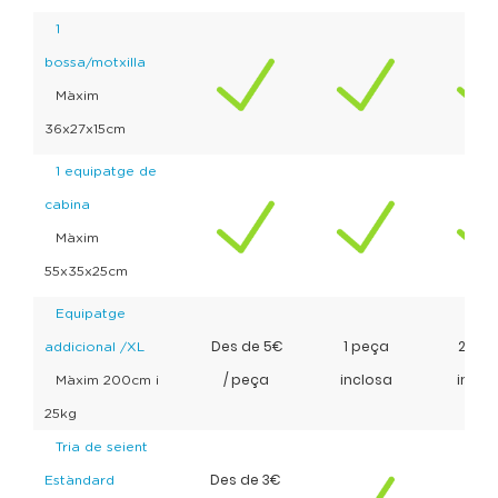
1
bossa/motxilla
Màxim
36x27x15cm
1 equipatge de
cabina
Màxim
55x35x25cm
Equipatge
Des de 5€
1 peça
2 pec
addicional /XL
/ peça
inclosa
inclo
Màxim 200cm i
25kg
Tria de seient
Des de 3€
Estàndard