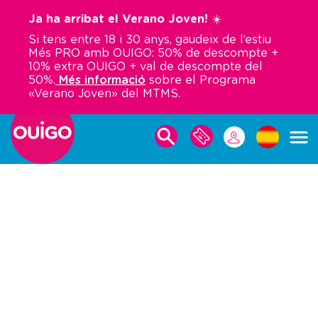
Vés
Ja ha arribat el Verano Joven! ☀️
al
Si tens entre 18 i 30 anys, gaudeix de l’estiu
contingut
Més PRO amb OUIGO: 50% de descompte +
10% extra OUIGO + val de descompte del
50%.
Més informació
sobre el Programa
«Verano Joven» del MTMS.
PER
LES
FER
MEVES
UNA
RESERVES
RESERVA